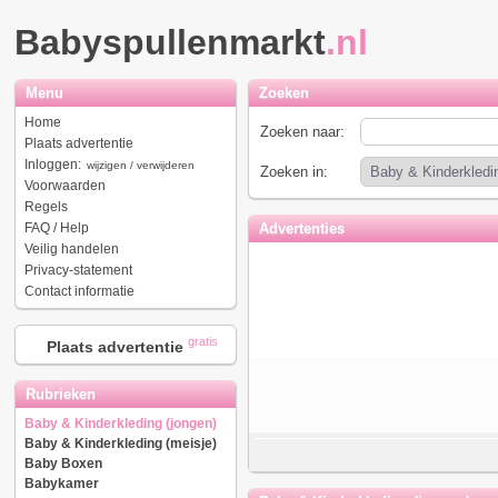
Babyspullenmarkt
.nl
Menu
Zoeken
Home
Zoeken naar:
Plaats advertentie
Inloggen:
wijzigen / verwijderen
Zoeken in:
Voorwaarden
Regels
FAQ / Help
Advertenties
Veilig handelen
Privacy-statement
Contact informatie
gratis
Plaats advertentie
Rubrieken
Baby & Kinderkleding (jongen)
Baby & Kinderkleding (meisje)
Baby Boxen
Babykamer