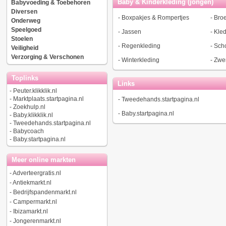
Baby & Kinderkleding (jongen)
Babyvoeding & Toebehoren
Diversen
-
Boxpakjes & Rompertjes
-
Bro
Onderweg
Speelgoed
-
Jassen
-
Kled
Stoelen
-
Regenkleding
-
Sch
Veiligheid
Verzorging & Verschonen
-
Winterkleding
-
Zwe
Toplinks
Links
-
Peuter.klikklik.nl
-
Marktplaats.startpagina.nl
-
Tweedehands.startpagina.nl
-
Zoekhulp.nl
-
Baby.startpagina.nl
-
Baby.klikklik.nl
-
Tweedehands.startpagina.nl
-
Babycoach
-
Baby.startpagina.nl
Meer online markten
-
Adverteergratis.nl
-
Antiekmarkt.nl
-
Bedrijfspandenmarkt.nl
-
Campermarkt.nl
-
Ibizamarkt.nl
-
Jongerenmarkt.nl