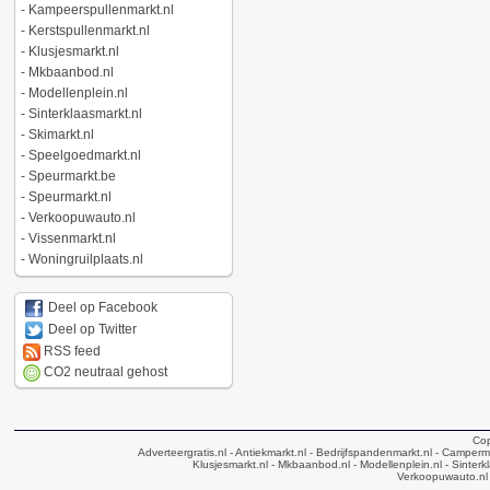
-
Kampeerspullenmarkt.nl
-
Kerstspullenmarkt.nl
-
Klusjesmarkt.nl
-
Mkbaanbod.nl
-
Modellenplein.nl
-
Sinterklaasmarkt.nl
-
Skimarkt.nl
-
Speelgoedmarkt.nl
-
Speurmarkt.be
-
Speurmarkt.nl
-
Verkoopuwauto.nl
-
Vissenmarkt.nl
-
Woningruilplaats.nl
Deel op Facebook
Deel op Twitter
RSS feed
CO2 neutraal gehost
Cop
Adverteergratis.nl
- Antiekmarkt.nl
- Bedrijfspandenmarkt.nl
- Camperma
Klusjesmarkt.nl
- Mkbaanbod.nl
- Modellenplein.nl
- Sinterk
Verkoopuwauto.nl