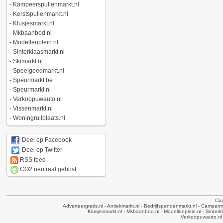
-
Kampeerspullenmarkt.nl
-
Kerstspullenmarkt.nl
-
Klusjesmarkt.nl
-
Mkbaanbod.nl
-
Modellenplein.nl
-
Sinterklaasmarkt.nl
-
Skimarkt.nl
-
Speelgoedmarkt.nl
-
Speurmarkt.be
-
Speurmarkt.nl
-
Verkoopuwauto.nl
-
Vissenmarkt.nl
-
Woningruilplaats.nl
Deel op Facebook
Deel op Twitter
RSS feed
CO2 neutraal gehost
Cop
Adverteergratis.nl
- Antiekmarkt.nl
- Bedrijfspandenmarkt.nl
- Camperma
Klusjesmarkt.nl
- Mkbaanbod.nl
- Modellenplein.nl
- Sinterk
Verkoopuwauto.nl