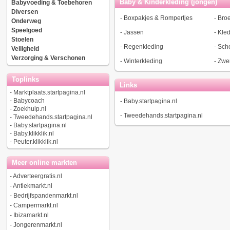
Baby & Kinderkleding (jongen)
Babyvoeding & Toebehoren
Diversen
-
Boxpakjes & Rompertjes
-
Bro
Onderweg
Speelgoed
-
Jassen
-
Kled
Stoelen
-
Regenkleding
-
Sch
Veiligheid
Verzorging & Verschonen
-
Winterkleding
-
Zwe
Toplinks
Links
-
Marktplaats.startpagina.nl
-
Babycoach
-
Baby.startpagina.nl
-
Zoekhulp.nl
-
Tweedehands.startpagina.nl
-
Tweedehands.startpagina.nl
-
Baby.startpagina.nl
-
Baby.klikklik.nl
-
Peuter.klikklik.nl
Meer online markten
-
Adverteergratis.nl
-
Antiekmarkt.nl
-
Bedrijfspandenmarkt.nl
-
Campermarkt.nl
-
Ibizamarkt.nl
-
Jongerenmarkt.nl