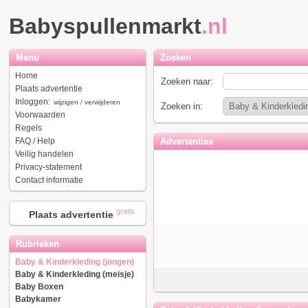
Babyspullenmarkt
.nl
Menu
Zoeken
Home
Zoeken naar:
Plaats advertentie
Inloggen:
wijzigen / verwijderen
Zoeken in:
Voorwaarden
Regels
FAQ / Help
Advertenties
Veilig handelen
Privacy-statement
Contact informatie
gratis
Plaats advertentie
Rubrieken
Baby & Kinderkleding (jongen)
Baby & Kinderkleding (meisje)
Baby Boxen
Babykamer