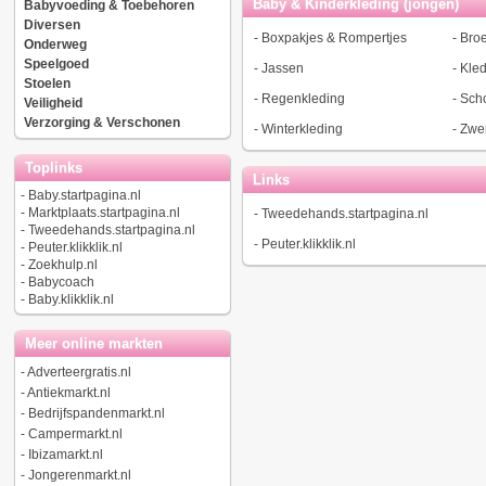
Baby & Kinderkleding (jongen)
Babyvoeding & Toebehoren
Diversen
-
Boxpakjes & Rompertjes
-
Bro
Onderweg
Speelgoed
-
Jassen
-
Kled
Stoelen
-
Regenkleding
-
Sch
Veiligheid
Verzorging & Verschonen
-
Winterkleding
-
Zwe
Toplinks
Links
-
Baby.startpagina.nl
-
Marktplaats.startpagina.nl
-
Tweedehands.startpagina.nl
-
Tweedehands.startpagina.nl
-
Peuter.klikklik.nl
-
Peuter.klikklik.nl
-
Zoekhulp.nl
-
Babycoach
-
Baby.klikklik.nl
Meer online markten
-
Adverteergratis.nl
-
Antiekmarkt.nl
-
Bedrijfspandenmarkt.nl
-
Campermarkt.nl
-
Ibizamarkt.nl
-
Jongerenmarkt.nl