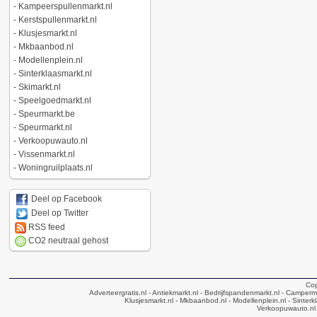
-
Kampeerspullenmarkt.nl
-
Kerstspullenmarkt.nl
-
Klusjesmarkt.nl
-
Mkbaanbod.nl
-
Modellenplein.nl
-
Sinterklaasmarkt.nl
-
Skimarkt.nl
-
Speelgoedmarkt.nl
-
Speurmarkt.be
-
Speurmarkt.nl
-
Verkoopuwauto.nl
-
Vissenmarkt.nl
-
Woningruilplaats.nl
Deel op Facebook
Deel op Twitter
RSS feed
CO2 neutraal gehost
Cop
Adverteergratis.nl
- Antiekmarkt.nl
- Bedrijfspandenmarkt.nl
- Camperma
Klusjesmarkt.nl
- Mkbaanbod.nl
- Modellenplein.nl
- Sinterk
Verkoopuwauto.nl