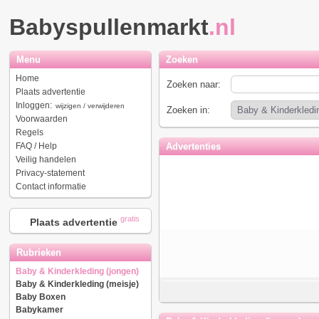
Babyspullenmarkt
.nl
Menu
Zoeken
Home
Zoeken naar:
Plaats advertentie
Inloggen:
wijzigen / verwijderen
Zoeken in:
Voorwaarden
Regels
FAQ / Help
Advertenties
Veilig handelen
Privacy-statement
Contact informatie
gratis
Plaats advertentie
Rubrieken
Baby & Kinderkleding (jongen)
Baby & Kinderkleding (meisje)
Baby Boxen
Babykamer