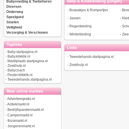
Baby & Kinderkleding (jongen)
Babyvoeding & Toebehoren
Diversen
-
Boxpakjes & Rompertjes
-
Bro
Onderweg
Speelgoed
-
Jassen
-
Kled
Stoelen
-
Regenkleding
-
Sch
Veiligheid
Verzorging & Verschonen
-
Winterkleding
-
Zwe
Toplinks
Links
-
Baby.startpagina.nl
-
Baby.klikklik.nl
-
Tweedehands.startpagina.nl
-
Marktplaats.startpagina.nl
-
Zoekhulp.nl
-
Zoekhulp.nl
-
Babycoach
-
Peuter.klikklik.nl
-
Tweedehands.startpagina.nl
Meer online markten
-
Adverteergratis.nl
-
Antiekmarkt.nl
-
Bedrijfspandenmarkt.nl
-
Campermarkt.nl
-
Ibizamarkt.nl
-
Jongerenmarkt.nl