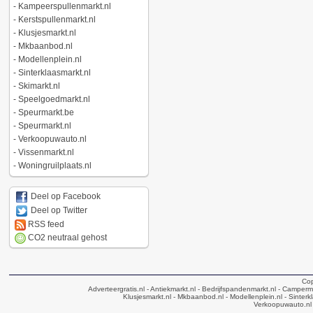
-
Kampeerspullenmarkt.nl
-
Kerstspullenmarkt.nl
-
Klusjesmarkt.nl
-
Mkbaanbod.nl
-
Modellenplein.nl
-
Sinterklaasmarkt.nl
-
Skimarkt.nl
-
Speelgoedmarkt.nl
-
Speurmarkt.be
-
Speurmarkt.nl
-
Verkoopuwauto.nl
-
Vissenmarkt.nl
-
Woningruilplaats.nl
Deel op Facebook
Deel op Twitter
RSS feed
CO2 neutraal gehost
Cop
Adverteergratis.nl
- Antiekmarkt.nl
- Bedrijfspandenmarkt.nl
- Camperma
Klusjesmarkt.nl
- Mkbaanbod.nl
- Modellenplein.nl
- Sinterk
Verkoopuwauto.nl