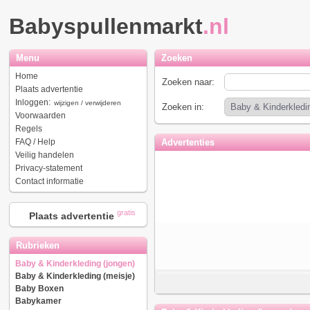
Babyspullenmarkt
.nl
Menu
Zoeken
Home
Zoeken naar:
Plaats advertentie
Inloggen:
wijzigen / verwijderen
Zoeken in:
Voorwaarden
Regels
FAQ / Help
Advertenties
Veilig handelen
Privacy-statement
Contact informatie
gratis
Plaats advertentie
Rubrieken
Baby & Kinderkleding (jongen)
Baby & Kinderkleding (meisje)
Baby Boxen
Babykamer