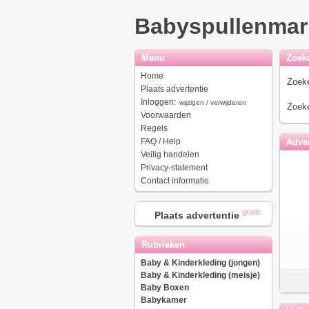
Babyspullenmar
Menu
Zoek
Home
Zoeke
Plaats advertentie
Inloggen:
wijzigen / verwijderen
Zoeke
Voorwaarden
Regels
FAQ / Help
Adver
Veilig handelen
Privacy-statement
Contact informatie
gratis
Plaats advertentie
Rubrieken
Baby & Kinderkleding (jongen)
Baby & Kinderkleding (meisje)
Baby Boxen
Babykamer