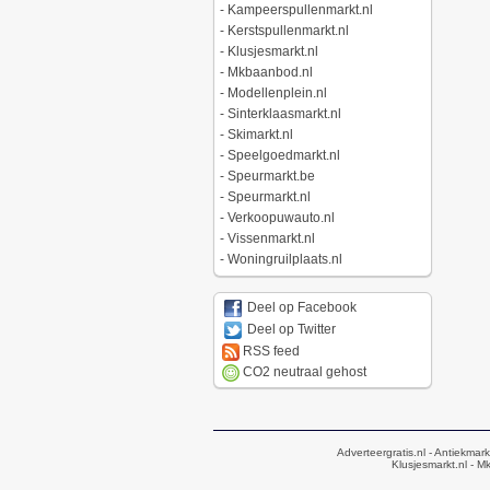
-
Kampeerspullenmarkt.nl
-
Kerstspullenmarkt.nl
-
Klusjesmarkt.nl
-
Mkbaanbod.nl
-
Modellenplein.nl
-
Sinterklaasmarkt.nl
-
Skimarkt.nl
-
Speelgoedmarkt.nl
-
Speurmarkt.be
-
Speurmarkt.nl
-
Verkoopuwauto.nl
-
Vissenmarkt.nl
-
Woningruilplaats.nl
Deel op Facebook
Deel op Twitter
RSS feed
CO2 neutraal gehost
Adverteergratis.nl
- Antiekmark
Klusjesmarkt.nl
- Mk