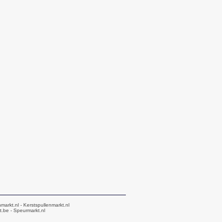
markt.nl
- Kerstspullenmarkt.nl
t.be
- Speurmarkt.nl