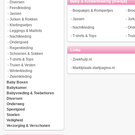
Baby & Kinderkleding (meisje)
-
Diversen
-
Feestkleding
-
Boxpakjes & Rompertjes
-
Bro
-
Jassen
-
Jassen
-
Jur
-
Jurken & Rokken
-
Kledingsetjes
-
Nachtkleding
-
Ond
-
Leggings & Maillots
-
T-shirts & Tops
-
Trui
-
Nachtkleding
-
Ondergoed
-
Regenkleding
Links
-
Schoenen & Sokken
-
T-shirts & Tops
-
Zoekhulp.nl
-
Truien & Vesten
-
Marktplaats.startpagina.nl
-
Winterkleding
-
Zwemkleding
Baby Boxen
Babykamer
Babyvoeding & Toebehoren
Diversen
Onderweg
Speelgoed
Stoelen
Veiligheid
Verzorging & Verschonen