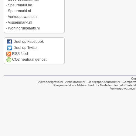
-
Speurmarkt.be
-
Speurmarkt.nl
-
Verkoopuwauto.nl
-
Vissenmarkt.nl
-
Woningruilplaats.nl
Deel op Facebook
Deel op Twitter
RSS feed
CO2 neutraal gehost
Cop
Adverteergratis.nl
- Antiekmarkt.nl
- Bedrijfspandenmarkt.nl
- Camperma
Klusjesmarkt.nl
- Mkbaanbod.nl
- Modellenplein.nl
- Sinterk
Verkoopuwauto.nl