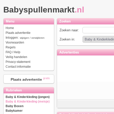
Babyspullenmarkt
.nl
Menu
Zoeken
Home
Zoeken naar:
Plaats advertentie
Inloggen:
wijzigen / verwijderen
Zoeken in:
Voorwaarden
Regels
FAQ / Help
Advertenties
Veilig handelen
Privacy-statement
Contact informatie
gratis
Plaats advertentie
Rubrieken
Baby & Kinderkleding (jongen)
Baby & Kinderkleding (meisje)
Baby Boxen
Babykamer