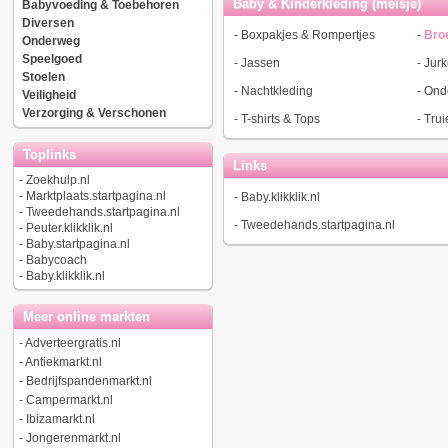
Baby & Kinderkleding (meisje)
Babyvoeding & Toebehoren
Diversen
-
Boxpakjes & Rompertjes
-
Bro
Onderweg
Speelgoed
-
Jassen
-
Jur
Stoelen
-
Nachtkleding
-
Ond
Veiligheid
Verzorging & Verschonen
-
T-shirts & Tops
-
Trui
Toplinks
Links
-
Zoekhulp.nl
-
Marktplaats.startpagina.nl
-
Baby.klikklik.nl
-
Tweedehands.startpagina.nl
-
Tweedehands.startpagina.nl
-
Peuter.klikklik.nl
-
Baby.startpagina.nl
-
Babycoach
-
Baby.klikklik.nl
Meer online markten
-
Adverteergratis.nl
-
Antiekmarkt.nl
-
Bedrijfspandenmarkt.nl
-
Campermarkt.nl
-
Ibizamarkt.nl
-
Jongerenmarkt.nl