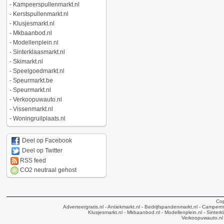
-
Kampeerspullenmarkt.nl
-
Kerstspullenmarkt.nl
-
Klusjesmarkt.nl
-
Mkbaanbod.nl
-
Modellenplein.nl
-
Sinterklaasmarkt.nl
-
Skimarkt.nl
-
Speelgoedmarkt.nl
-
Speurmarkt.be
-
Speurmarkt.nl
-
Verkoopuwauto.nl
-
Vissenmarkt.nl
-
Woningruilplaats.nl
Deel op Facebook
Deel op Twitter
RSS feed
CO2 neutraal gehost
Cop
Adverteergratis.nl
- Antiekmarkt.nl
- Bedrijfspandenmarkt.nl
- Camperma
Klusjesmarkt.nl
- Mkbaanbod.nl
- Modellenplein.nl
- Sinterk
Verkoopuwauto.nl