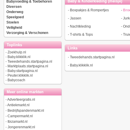
Baby & Kinderkleding (meisje)
Babyvoeding & Toebehoren
Diversen
-
Boxpakjes & Rompertjes
-
Bro
Onderweg
Speelgoed
-
Jassen
-
Jur
Stoelen
-
Nachtkleding
-
Ond
Veiligheid
Verzorging & Verschonen
-
T-shirts & Tops
-
Trui
Toplinks
Links
-
Zoekhulp.nl
-
Baby.klikklik.nl
-
Tweedehands.startpagina.nl
-
Tweedehands.startpagina.nl
-
Baby.klikklik.nl
-
Marktplaats.startpagina.nl
-
Baby.startpagina.nl
-
Peuter.klikklik.nl
-
Babycoach
Meer online markten
-
Adverteergratis.nl
-
Antiekmarkt.nl
-
Bedrijfspandenmarkt.nl
-
Campermarkt.nl
-
Ibizamarkt.nl
-
Jongerenmarkt.nl