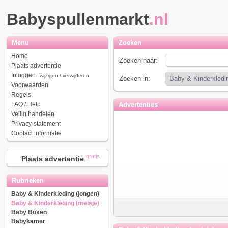
Babyspullenmarkt
.nl
Menu
Zoeken
Home
Zoeken naar:
Plaats advertentie
Inloggen:
wijzigen / verwijderen
Zoeken in:
Voorwaarden
Regels
FAQ / Help
Advertenties
Veilig handelen
Privacy-statement
Contact informatie
gratis
Plaats advertentie
Rubrieken
Baby & Kinderkleding (jongen)
Baby & Kinderkleding (meisje)
Baby Boxen
Babykamer