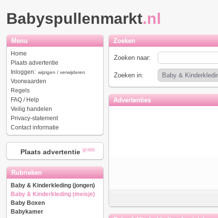
Babyspullenmarkt
.nl
Menu
Zoeken
Home
Zoeken naar:
Plaats advertentie
Inloggen:
wijzigen / verwijderen
Zoeken in:
Voorwaarden
Regels
FAQ / Help
Advertenties
Veilig handelen
Privacy-statement
Contact informatie
gratis
Plaats advertentie
Rubrieken
Baby & Kinderkleding (jongen)
Baby & Kinderkleding (meisje)
Baby Boxen
Babykamer