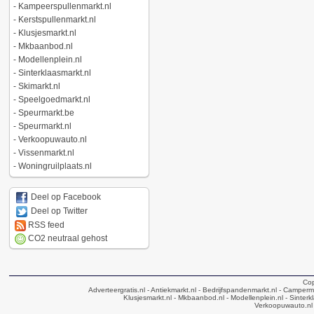
-
Kampeerspullenmarkt.nl
-
Kerstspullenmarkt.nl
-
Klusjesmarkt.nl
-
Mkbaanbod.nl
-
Modellenplein.nl
-
Sinterklaasmarkt.nl
-
Skimarkt.nl
-
Speelgoedmarkt.nl
-
Speurmarkt.be
-
Speurmarkt.nl
-
Verkoopuwauto.nl
-
Vissenmarkt.nl
-
Woningruilplaats.nl
Deel op Facebook
Deel op Twitter
RSS feed
CO2 neutraal gehost
Cop
Adverteergratis.nl
- Antiekmarkt.nl
- Bedrijfspandenmarkt.nl
- Camperma
Klusjesmarkt.nl
- Mkbaanbod.nl
- Modellenplein.nl
- Sinterk
Verkoopuwauto.nl