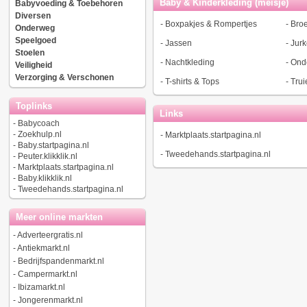
Baby & Kinderkleding (meisje)
Babyvoeding & Toebehoren
Diversen
-
Boxpakjes & Rompertjes
-
Bro
Onderweg
Speelgoed
-
Jassen
-
Jur
Stoelen
-
Nachtkleding
-
Ond
Veiligheid
Verzorging & Verschonen
-
T-shirts & Tops
-
Trui
Toplinks
Links
-
Babycoach
-
Zoekhulp.nl
-
Marktplaats.startpagina.nl
-
Baby.startpagina.nl
-
Tweedehands.startpagina.nl
-
Peuter.klikklik.nl
-
Marktplaats.startpagina.nl
-
Baby.klikklik.nl
-
Tweedehands.startpagina.nl
Meer online markten
-
Adverteergratis.nl
-
Antiekmarkt.nl
-
Bedrijfspandenmarkt.nl
-
Campermarkt.nl
-
Ibizamarkt.nl
-
Jongerenmarkt.nl