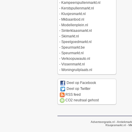
-
Kampeerspullenmarkt.nl
-
Kerstspullenmarkt.nl
-
Klusjesmarkt.nl
-
Mkbaanbod.nl
-
Modellenplein.nl
-
Sinterklaasmarkt.nl
-
Skimarkt.nl
-
Speelgoedmarkt.nl
-
Speurmarkt.be
-
Speurmarkt.nl
-
Verkoopuwauto.nl
-
Vissenmarkt.nl
-
Woningruilplaats.nl
Deel op Facebook
Deel op Twitter
RSS feed
CO2 neutraal gehost
Adverteergratis.nl
- Antiekmark
Klusjesmarkt.nl
- Mk