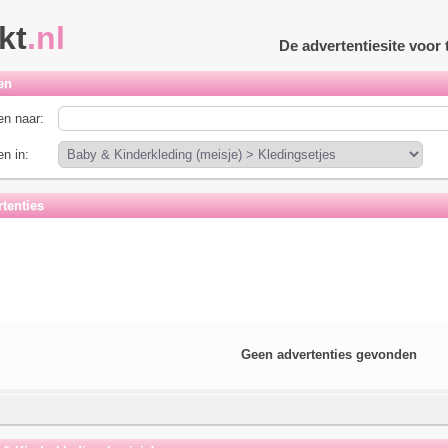
kt
.nl
De advertentiesite voo
en
n naar:
n in:
tenties
Geen advertenties gevonden