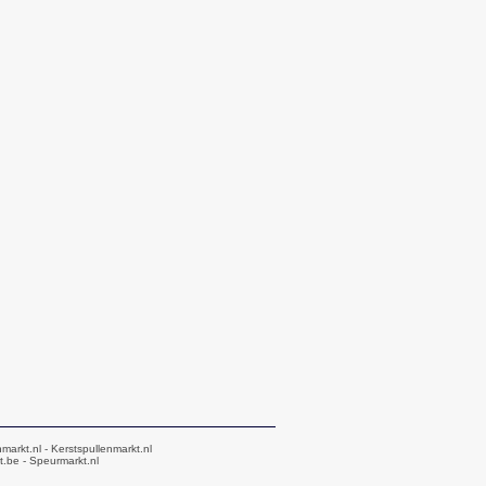
markt.nl
- Kerstspullenmarkt.nl
t.be
- Speurmarkt.nl