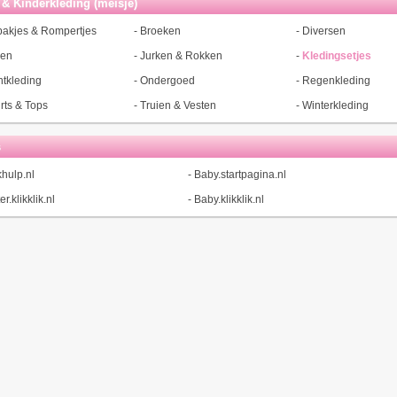
& Kinderkleding (meisje)
akjes & Rompertjes
-
Broeken
-
Diversen
sen
-
Jurken & Rokken
-
Kledingsetjes
tkleding
-
Ondergoed
-
Regenkleding
irts & Tops
-
Truien & Vesten
-
Winterkleding
s
hulp.nl
-
Baby.startpagina.nl
r.klikklik.nl
-
Baby.klikklik.nl