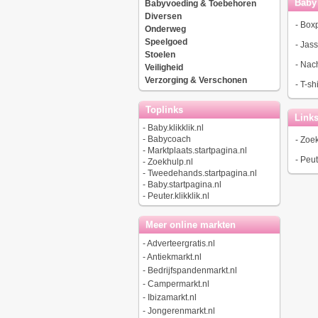
Baby 
Babyvoeding & Toebehoren
Diversen
-
Boxp
Onderweg
Speelgoed
-
Jas
Stoelen
-
Nach
Veiligheid
Verzorging & Verschonen
-
T-sh
Toplinks
Link
-
Baby.klikklik.nl
-
Babycoach
-
Zoek
-
Marktplaats.startpagina.nl
-
Peute
-
Zoekhulp.nl
-
Tweedehands.startpagina.nl
-
Baby.startpagina.nl
-
Peuter.klikklik.nl
Meer online markten
-
Adverteergratis.nl
-
Antiekmarkt.nl
-
Bedrijfspandenmarkt.nl
-
Campermarkt.nl
-
Ibizamarkt.nl
-
Jongerenmarkt.nl