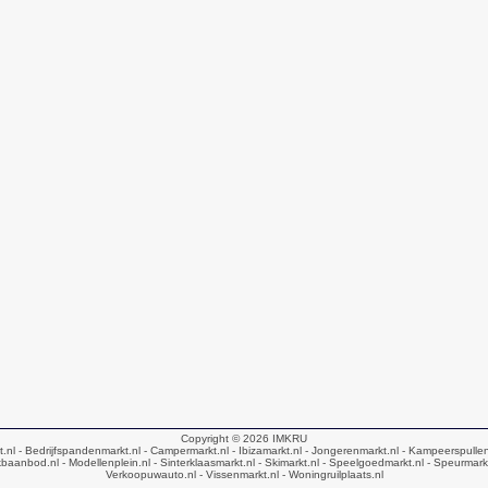
Copyright © 2026
IMKRU
t.nl
- Bedrijfspandenmarkt.nl
- Campermarkt.nl
- Ibizamarkt.nl
- Jongerenmarkt.nl
- Kampeerspullen
baanbod.nl
- Modellenplein.nl
- Sinterklaasmarkt.nl
- Skimarkt.nl
- Speelgoedmarkt.nl
- Speurmark
Verkoopuwauto.nl
- Vissenmarkt.nl
- Woningruilplaats.nl