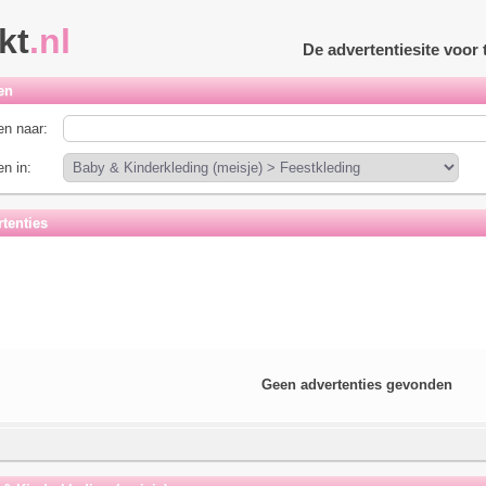
kt
.nl
De advertentiesite voo
en
n naar:
n in:
tenties
Geen advertenties gevonden