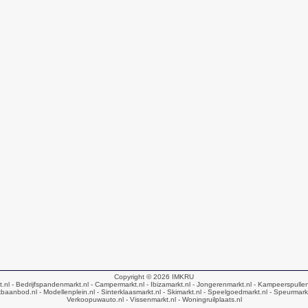
Copyright © 2026
IMKRU
t.nl
- Bedrijfspandenmarkt.nl
- Campermarkt.nl
- Ibizamarkt.nl
- Jongerenmarkt.nl
- Kampeerspullen
baanbod.nl
- Modellenplein.nl
- Sinterklaasmarkt.nl
- Skimarkt.nl
- Speelgoedmarkt.nl
- Speurmark
Verkoopuwauto.nl
- Vissenmarkt.nl
- Woningruilplaats.nl