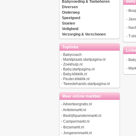
Baby 
Babyvoeding & Toebehoren
Diversen
-
Boxp
Onderweg
Speelgoed
-
Jas
Stoelen
-
Nach
Veiligheid
Verzorging & Verschonen
-
T-sh
Toplinks
Link
-
Babycoach
-
Marktplaats.startpagina.nl
-
Baby.
-
Zoekhulp.nl
-
Mark
-
Baby.startpagina.nl
-
Baby.klikklik.nl
-
Peuter.klikklik.nl
-
Tweedehands.startpagina.nl
Meer online markten
-
Adverteergratis.nl
-
Antiekmarkt.nl
-
Bedrijfspandenmarkt.nl
-
Campermarkt.nl
-
Ibizamarkt.nl
-
Jongerenmarkt.nl