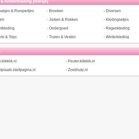
& Kinderkleding (meisje)
akjes & Rompertjes
-
Broeken
-
Diversen
sen
-
Jurken & Rokken
-
Kledingsetjes
tkleding
-
Ondergoed
-
Regenkleding
irts & Tops
-
Truien & Vesten
-
Winterkleding
s
klikklik.nl
-
Peuter.klikklik.nl
tplaats.startpagina.nl
-
Zoekhulp.nl