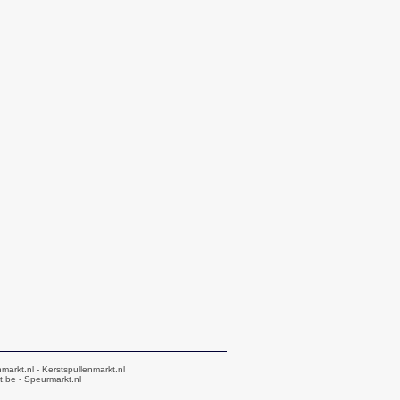
markt.nl
- Kerstspullenmarkt.nl
t.be
- Speurmarkt.nl