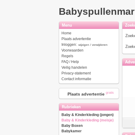
Babyspullenmar
Menu
Zoek
Home
Zoeke
Plaats advertentie
Inloggen:
wijzigen / verwijderen
Zoeke
Voorwaarden
Regels
FAQ / Help
Adver
Veilig handelen
Privacy-statement
Contact informatie
gratis
Plaats advertentie
Rubrieken
Baby & Kinderkleding (jongen)
Baby & Kinderkleding (meisje)
Baby Boxen
Babykamer