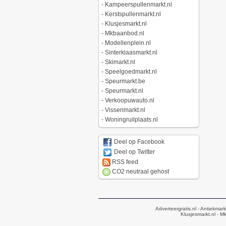
-
Kampeerspullenmarkt.nl
-
Kerstspullenmarkt.nl
-
Klusjesmarkt.nl
-
Mkbaanbod.nl
-
Modellenplein.nl
-
Sinterklaasmarkt.nl
-
Skimarkt.nl
-
Speelgoedmarkt.nl
-
Speurmarkt.be
-
Speurmarkt.nl
-
Verkoopuwauto.nl
-
Vissenmarkt.nl
-
Woningruilplaats.nl
Deel op Facebook
Deel op Twitter
RSS feed
CO2 neutraal gehost
Adverteergratis.nl
- Antiekmark
Klusjesmarkt.nl
- Mk