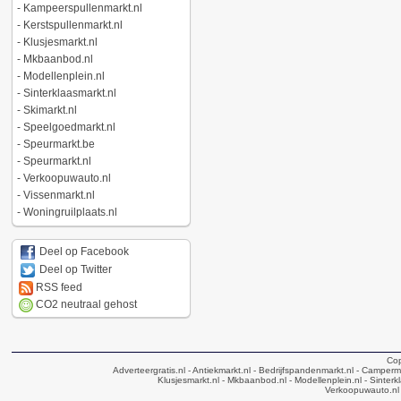
-
Kampeerspullenmarkt.nl
-
Kerstspullenmarkt.nl
-
Klusjesmarkt.nl
-
Mkbaanbod.nl
-
Modellenplein.nl
-
Sinterklaasmarkt.nl
-
Skimarkt.nl
-
Speelgoedmarkt.nl
-
Speurmarkt.be
-
Speurmarkt.nl
-
Verkoopuwauto.nl
-
Vissenmarkt.nl
-
Woningruilplaats.nl
Deel op Facebook
Deel op Twitter
RSS feed
CO2 neutraal gehost
Cop
Adverteergratis.nl
- Antiekmarkt.nl
- Bedrijfspandenmarkt.nl
- Camperma
Klusjesmarkt.nl
- Mkbaanbod.nl
- Modellenplein.nl
- Sinterk
Verkoopuwauto.nl