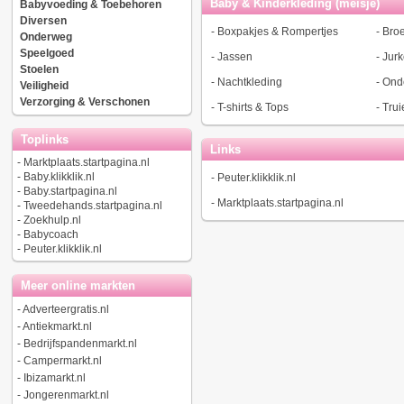
Baby & Kinderkleding (meisje)
Babyvoeding & Toebehoren
Diversen
-
Boxpakjes & Rompertjes
-
Bro
Onderweg
Speelgoed
-
Jassen
-
Jur
Stoelen
-
Nachtkleding
-
Ond
Veiligheid
Verzorging & Verschonen
-
T-shirts & Tops
-
Trui
Toplinks
Links
-
Marktplaats.startpagina.nl
-
Baby.klikklik.nl
-
Peuter.klikklik.nl
-
Baby.startpagina.nl
-
Marktplaats.startpagina.nl
-
Tweedehands.startpagina.nl
-
Zoekhulp.nl
-
Babycoach
-
Peuter.klikklik.nl
Meer online markten
-
Adverteergratis.nl
-
Antiekmarkt.nl
-
Bedrijfspandenmarkt.nl
-
Campermarkt.nl
-
Ibizamarkt.nl
-
Jongerenmarkt.nl