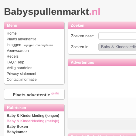
Babyspullenmarkt
.nl
Menu
Zoeken
Home
Zoeken naar:
Plaats advertentie
Inloggen:
wijzigen / verwijderen
Zoeken in:
Voorwaarden
Regels
FAQ / Help
Advertenties
Veilig handelen
Privacy-statement
Contact informatie
gratis
Plaats advertentie
Rubrieken
Baby & Kinderkleding (jongen)
Baby & Kinderkleding (meisje)
Baby Boxen
Babykamer