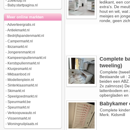
-
Zoekhulp.nl
ledikant, een c
-
Baby.startpagina.nl
extra's. De meub
hout en wit, wat 
meisjes en jonge
Meer online markten
ronde, geen zicht
-
Adverteergratis.nl
-
Antiekmarkt.nl
-
Bedrijfspandenmarkt.nl
-
Campermarkt.nl
-
Ibizamarkt.nl
-
Jongerenmarkt.nl
-
Kampeerspullenmarkt.nl
Complete ba
-
Kerstspullenmarkt.nl
tweeling)
-
Klusjesmarkt.nl
Complete (tweel
-
Mkbaanbod.nl
Bestaande uit :
-
Modellenplein.nl
beiden een ABZ A
-
Sinterklaasmarkt.nl
2x zalmroze) De 
lattenbodem en z
-
Skimarkt.nl
opbergladen en 1
-
Speelgoedmarkt.nl
-
Speurmarkt.be
Babykamer 
-
Speurmarkt.nl
Complete kinderk
-
Verkoopuwauto.nl
Merk. Kidsmill
-
Vissenmarkt.nl
-
Woningruilplaats.nl