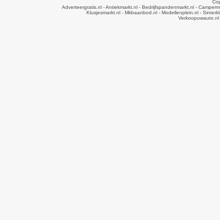
Cop
Adverteergratis.nl
- Antiekmarkt.nl
- Bedrijfspandenmarkt.nl
- Camperma
Klusjesmarkt.nl
- Mkbaanbod.nl
- Modellenplein.nl
- Sinterk
Verkoopuwauto.nl