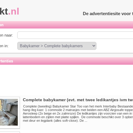
kt
.nl
De advertentiesite voo
en
n naar:
n in:
tenties
Complete babykamer (evt. met twee ledikantjes ivm tw
Complete (tweeling) Babykamer Star Too van het merk Interbaby Bestaande ui
hang-/leg kast 1 commode 2 matrasjes met beiden een ABZ Airgosafe topper
Aerosleep (2x beige en 2x zalmroze) De ledikantjes zijn voorzien van een in
lattenbodem en zijden met platte spijlen. De commode beschikt over 3 opber
met deur en legplank (alles soft-close). De ...