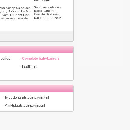
Prijs:
TEAB
Soort: Aangeboden
ks niet op als ee een
Regio: Utrecht
3, cm, B 92 cm, D 65,5
Conditie: Gebruikt
 126cm, D 67 cm Hier
Datum: 10-02-2025
ieuw verven. Tege de
soires
-
Complete babykamers
-
Ledikanten
-
Tweedehands.startpagina.nl
-
Marktplaats.startpagina.nl