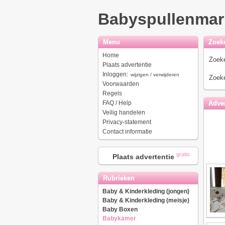
Babyspullenmar
Menu
Zoek
Home
Zoeke
Plaats advertentie
Inloggen:
wijzigen / verwijderen
Zoeke
Voorwaarden
Regels
FAQ / Help
Adver
Veilig handelen
Privacy-statement
Contact informatie
gratis
Plaats advertentie
Rubrieken
Baby & Kinderkleding (jongen)
Baby & Kinderkleding (meisje)
Baby Boxen
Babykamer