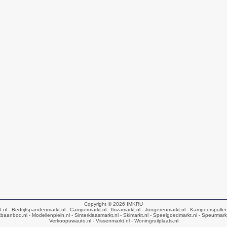
Copyright © 2026
IMKRU
t.nl
- Bedrijfspandenmarkt.nl
- Campermarkt.nl
- Ibizamarkt.nl
- Jongerenmarkt.nl
- Kampeerspullen
baanbod.nl
- Modellenplein.nl
- Sinterklaasmarkt.nl
- Skimarkt.nl
- Speelgoedmarkt.nl
- Speurmark
Verkoopuwauto.nl
- Vissenmarkt.nl
- Woningruilplaats.nl