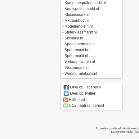
-
Kampeerspullenmarkt.nl
-
Kerstspullenmarkt.nl
-
Klusjesmarkt.nl
-
Mkbaanbod.nl
-
Modellenplein.nl
-
Sinterklaasmarkt.nl
-
Skimarkt.nl
-
Speelgoedmarkt.nl
-
Speurmarkt.be
-
Speurmarkt.nl
-
Verkoopuwauto.nl
-
Vissenmarkt.nl
-
Woningruilplaats.nl
Deel op Facebook
Deel op Twitter
RSS feed
CO2 neutraal gehost
Adverteergratis.nl
- Antiekmark
Klusjesmarkt.nl
- Mk