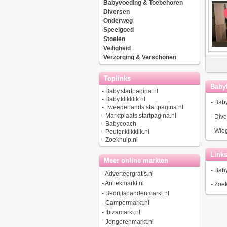
Babyvoeding & Toebehoren
Diversen
Onderweg
Speelgoed
Stoelen
Veiligheid
Verzorging & Verschonen
Toplinks
Baby
-
Baby.startpagina.nl
-
Baby.klikklik.nl
-
Bab
-
Tweedehands.startpagina.nl
-
Marktplaats.startpagina.nl
-
Dive
-
Babycoach
-
Wieg
-
Peuter.klikklik.nl
-
Zoekhulp.nl
Link
Meer online markten
-
Baby
-
Adverteergratis.nl
-
Antiekmarkt.nl
-
Zoek
-
Bedrijfspandenmarkt.nl
-
Campermarkt.nl
-
Ibizamarkt.nl
-
Jongerenmarkt.nl