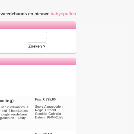
r tweedehands en nieuwe
babyspullen
Prijs:
€ 795,00
eeling)
Soort: Aangeboden
t : 2 ledikantjes 1
Regio: Utrecht
 incl. 4 hoeslakens
Conditie: Gebruikt
 hoogte verstelbare
Datum: 16-04-2025
gladen en 1 kastje