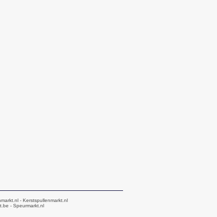
markt.nl
- Kerstspullenmarkt.nl
t.be
- Speurmarkt.nl