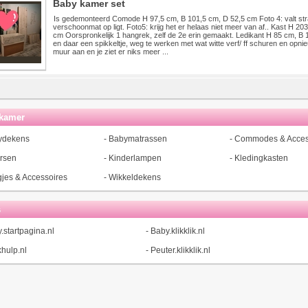
Baby kamer set
Is gedemonteerd Comode H 97,5 cm, B 101,5 cm, D 52,5 cm Foto 4: valt stra
verschoonmat op ligt. Foto5: krijg het er helaas niet meer van af.. Kast H 20
cm Oorspronkelijk 1 hangrek, zelf de 2e erin gemaakt. Ledikant H 85 cm, B
en daar een spikkeltje, weg te werken met wat witte verf/ ff schuren en opn
muur aan en je ziet er niks meer ...
kamer
ydekens
-
Babymatrassen
-
Commodes & Acces
rsen
-
Kinderlampen
-
Kledingkasten
jes & Accessoires
-
Wikkeldekens
s
.startpagina.nl
-
Baby.klikklik.nl
hulp.nl
-
Peuter.klikklik.nl