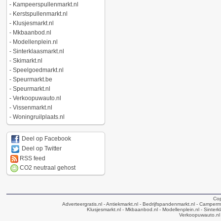
-
Kampeerspullenmarkt.nl
-
Kerstspullenmarkt.nl
-
Klusjesmarkt.nl
-
Mkbaanbod.nl
-
Modellenplein.nl
-
Sinterklaasmarkt.nl
-
Skimarkt.nl
-
Speelgoedmarkt.nl
-
Speurmarkt.be
-
Speurmarkt.nl
-
Verkoopuwauto.nl
-
Vissenmarkt.nl
-
Woningruilplaats.nl
Deel op Facebook
Deel op Twitter
RSS feed
CO2 neutraal gehost
Cop
Adverteergratis.nl
- Antiekmarkt.nl
- Bedrijfspandenmarkt.nl
- Camperma
Klusjesmarkt.nl
- Mkbaanbod.nl
- Modellenplein.nl
- Sinterk
Verkoopuwauto.nl