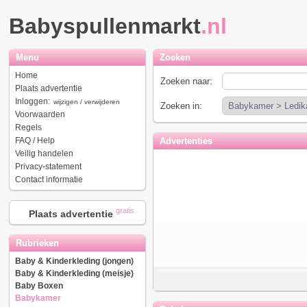
Babyspullenmarkt
.nl
Menu
Zoeken
Home
Zoeken naar:
Plaats advertentie
Inloggen:
wijzigen / verwijderen
Zoeken in:
Voorwaarden
Regels
FAQ / Help
Advertenties
Veilig handelen
Privacy-statement
Contact informatie
gratis
Plaats advertentie
Rubrieken
Baby & Kinderkleding (jongen)
Baby & Kinderkleding (meisje)
Baby Boxen
Babykamer