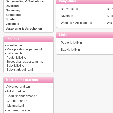
Babykamer
Babyvoeding & Toebehoren
Diversen
-
Babydekens
-
Bab
Onderweg
Speelgoed
-
Diversen
-
Kin
Stoelen
-
Wiegjes & Accessoires
-
Wik
Veiligheid
Verzorging & Verschonen
Links
Toplinks
-
Peuter.klikklik.nl
-
Zoekhulp.nl
-
Marktplaats.startpagina.nl
-
Baby.klikklik.nl
-
Babycoach
-
Peuter.klikklik.nl
-
Tweedehands.startpagina.nl
-
Baby.klikklik.nl
-
Baby.startpagina.nl
Meer online markten
-
Adverteergratis.nl
-
Antiekmarkt.nl
-
Bedrijfspandenmarkt.nl
-
Campermarkt.nl
-
Ibizamarkt.nl
-
Jongerenmarkt.nl