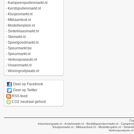
-
Kampeerspullenmarkt.nl
-
Kerstspullenmarkt.nl
-
Klusjesmarkt.nl
-
Mkbaanbod.nl
-
Modellenplein.nl
-
Sinterklaasmarkt.nl
-
Skimarkt.nl
-
Speelgoedmarkt.nl
-
Speurmarkt.be
-
Speurmarkt.nl
-
Verkoopuwauto.nl
-
Vissenmarkt.nl
-
Woningruilplaats.nl
Deel op Facebook
Deel op Twitter
RSS feed
CO2 neutraal gehost
Cop
Adverteergratis.nl
- Antiekmarkt.nl
- Bedrijfspandenmarkt.nl
- Camperma
Klusjesmarkt.nl
- Mkbaanbod.nl
- Modellenplein.nl
- Sinterk
Verkoopuwauto.nl