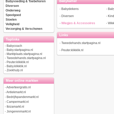
Babykamer
Babyvoeding & Toebehoren
Diversen
-
Babydekens
-
Bab
Onderweg
Speelgoed
-
Diversen
-
Kin
Stoelen
-
Wiegjes & Accessoires
-
Wik
Veiligheid
Verzorging & Verschonen
Links
Toplinks
-
Tweedehands.startpagina.nl
-
Babycoach
-
Baby.startpagina.nl
-
Peuter.klikklik.nl
-
Marktplaats.startpagina.nl
-
Tweedehands.startpagina.nl
-
Peuter.klikklik.nl
-
Baby.klikklik.nl
-
Zoekhulp.nl
Meer online markten
-
Adverteergratis.nl
-
Antiekmarkt.nl
-
Bedrijfspandenmarkt.nl
-
Campermarkt.nl
-
Ibizamarkt.nl
-
Jongerenmarkt.nl