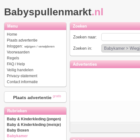
Babyspullenmarkt
.nl
Menu
Zoeken
Home
Zoeken naar:
Plaats advertentie
Inloggen:
wijzigen / verwijderen
Zoeken in:
Voorwaarden
Regels
FAQ / Help
Advertenties
Veilig handelen
Privacy-statement
Contact informatie
gratis
Plaats advertentie
Rubrieken
Baby & Kinderkleding (jongen)
Baby & Kinderkleding (meisje)
Baby Boxen
Babykamer