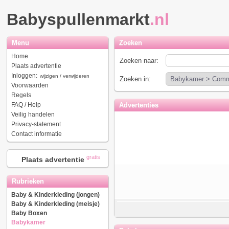
Babyspullenmarkt
.nl
Menu
Zoeken
Home
Zoeken naar:
Plaats advertentie
Inloggen:
wijzigen / verwijderen
Zoeken in:
Voorwaarden
Regels
FAQ / Help
Advertenties
Veilig handelen
Privacy-statement
Contact informatie
gratis
Plaats advertentie
Rubrieken
Baby & Kinderkleding (jongen)
Baby & Kinderkleding (meisje)
Baby Boxen
Babykamer