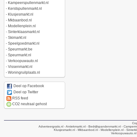
-
Kampeerspullenmarkt.nl
-
Kerstspullenmarkt.nl
-
Klusjesmarkt.nl
-
Mkbaanbod.nl
-
Modellenplein.nl
-
Sinterklaasmarkt.nl
-
Skimarkt.nl
-
Speelgoedmarkt.nl
-
Speurmarkt.be
-
Speurmarkt.nl
-
Verkoopuwauto.nl
-
Vissenmarkt.nl
-
Woningruilplaats.nl
Deel op Facebook
Deel op Twitter
RSS feed
CO2 neutraal gehost
Cop
Adverteergratis.nl
- Antiekmarkt.nl
- Bedrijfspandenmarkt.nl
- Camperma
Klusjesmarkt.nl
- Mkbaanbod.nl
- Modellenplein.nl
- Sinterk
Verkoopuwauto.nl