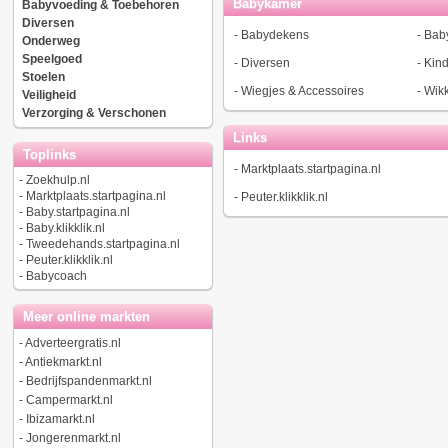
Babykamer
Babyvoeding & Toebehoren
Diversen
-
Babydekens
-
Bab
Onderweg
Speelgoed
-
Diversen
-
Kin
Stoelen
-
Wiegjes & Accessoires
-
Wik
Veiligheid
Verzorging & Verschonen
Links
Toplinks
-
Marktplaats.startpagina.nl
-
Zoekhulp.nl
-
Marktplaats.startpagina.nl
-
Peuter.klikklik.nl
-
Baby.startpagina.nl
-
Baby.klikklik.nl
-
Tweedehands.startpagina.nl
-
Peuter.klikklik.nl
-
Babycoach
Meer online markten
-
Adverteergratis.nl
-
Antiekmarkt.nl
-
Bedrijfspandenmarkt.nl
-
Campermarkt.nl
-
Ibizamarkt.nl
-
Jongerenmarkt.nl