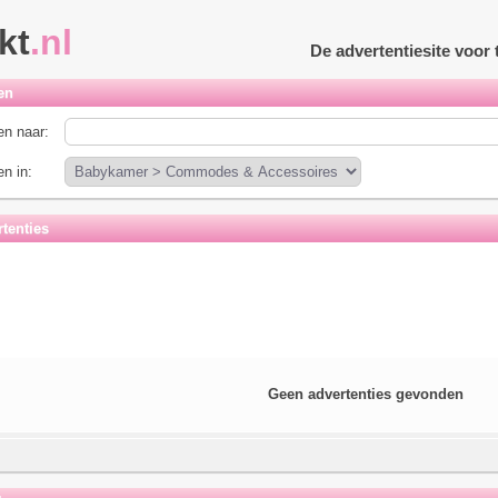
kt
.nl
De advertentiesite voo
en
n naar:
n in:
tenties
Geen advertenties gevonden