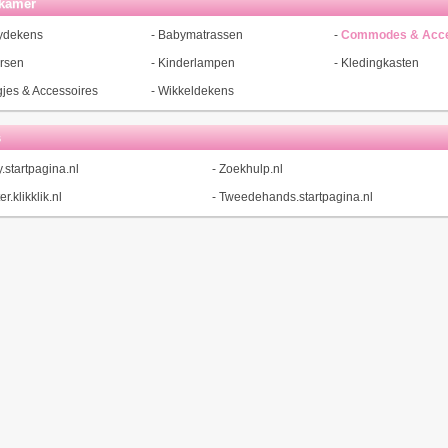
kamer
ydekens
-
Babymatrassen
-
Commodes & Acce
rsen
-
Kinderlampen
-
Kledingkasten
jes & Accessoires
-
Wikkeldekens
s
.startpagina.nl
-
Zoekhulp.nl
r.klikklik.nl
-
Tweedehands.startpagina.nl