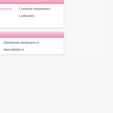
ssoires
-
Complete babykamers
-
Ledikanten
-
Marktplaats.startpagina.nl
-
Baby.klikklik.nl