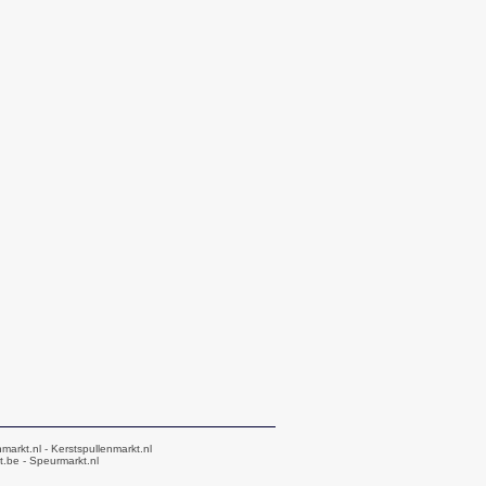
markt.nl
- Kerstspullenmarkt.nl
t.be
- Speurmarkt.nl