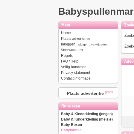
Babyspullenmar
Menu
Zoek
Home
Zoeke
Plaats advertentie
Inloggen:
wijzigen / verwijderen
Zoeke
Voorwaarden
Regels
FAQ / Help
Adver
Veilig handelen
Privacy-statement
Contact informatie
gratis
Plaats advertentie
Rubrieken
Baby & Kinderkleding (jongen)
Baby & Kinderkleding (meisje)
Baby Boxen
Babykamer