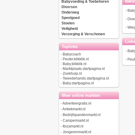
Baby
Babyvoeding & Toebehoren
Diversen
-
Bab
Onderweg
Speelgoed
-
Dive
Stoelen
-
Wieg
Veiligheid
Verzorging & Verschonen
Link
Toplinks
-
Baby
-
Babycoach
-
Peuter.klikklik.nl
-
Peute
-
Baby.klikklik.nl
-
Marktplaats.startpagina.nl
-
Zoekhulp.nl
-
Tweedehands.startpagina.nl
-
Baby.startpagina.nl
Meer online markten
-
Adverteergratis.nl
-
Antiekmarkt.nl
-
Bedrijfspandenmarkt.nl
-
Campermarkt.nl
-
Ibizamarkt.nl
-
Jongerenmarkt.nl