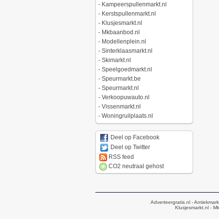
-
Kampeerspullenmarkt.nl
-
Kerstspullenmarkt.nl
-
Klusjesmarkt.nl
-
Mkbaanbod.nl
-
Modellenplein.nl
-
Sinterklaasmarkt.nl
-
Skimarkt.nl
-
Speelgoedmarkt.nl
-
Speurmarkt.be
-
Speurmarkt.nl
-
Verkoopuwauto.nl
-
Vissenmarkt.nl
-
Woningruilplaats.nl
Deel op Facebook
Deel op Twitter
RSS feed
CO2 neutraal gehost
Adverteergratis.nl
- Antiekmark
Klusjesmarkt.nl
- Mk