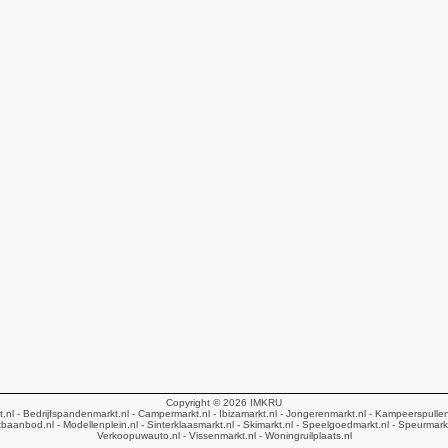
Copyright © 2026
IMKRU
t.nl
- Bedrijfspandenmarkt.nl
- Campermarkt.nl
- Ibizamarkt.nl
- Jongerenmarkt.nl
- Kampeerspullen
baanbod.nl
- Modellenplein.nl
- Sinterklaasmarkt.nl
- Skimarkt.nl
- Speelgoedmarkt.nl
- Speurmark
Verkoopuwauto.nl
- Vissenmarkt.nl
- Woningruilplaats.nl