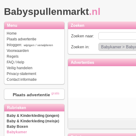
Babyspullenmarkt
.nl
Menu
Zoeken
Home
Zoeken naar:
Plaats advertentie
Inloggen:
wijzigen / verwijderen
Zoeken in:
Voorwaarden
Regels
FAQ / Help
Advertenties
Veilig handelen
Privacy-statement
Contact informatie
gratis
Plaats advertentie
Rubrieken
Baby & Kinderkleding (jongen)
Baby & Kinderkleding (meisje)
Baby Boxen
Babykamer