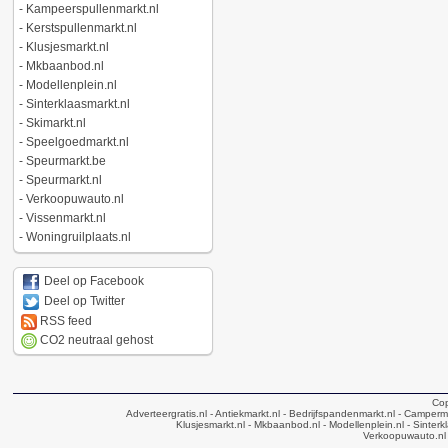
-
Kampeerspullenmarkt.nl
-
Kerstspullenmarkt.nl
-
Klusjesmarkt.nl
-
Mkbaanbod.nl
-
Modellenplein.nl
-
Sinterklaasmarkt.nl
-
Skimarkt.nl
-
Speelgoedmarkt.nl
-
Speurmarkt.be
-
Speurmarkt.nl
-
Verkoopuwauto.nl
-
Vissenmarkt.nl
-
Woningruilplaats.nl
Deel op Facebook
Deel op Twitter
RSS feed
CO2 neutraal gehost
Cop
Adverteergratis.nl
- Antiekmarkt.nl
- Bedrijfspandenmarkt.nl
- Camperma
Klusjesmarkt.nl
- Mkbaanbod.nl
- Modellenplein.nl
- Sinterk
Verkoopuwauto.nl