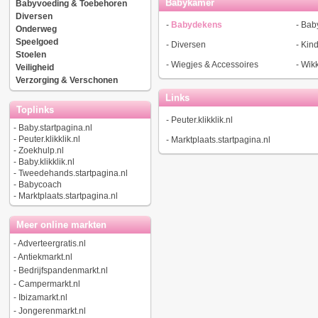
Babykamer
Babyvoeding & Toebehoren
Diversen
-
Babydekens
-
Bab
Onderweg
Speelgoed
-
Diversen
-
Kin
Stoelen
-
Wiegjes & Accessoires
-
Wik
Veiligheid
Verzorging & Verschonen
Links
Toplinks
-
Peuter.klikklik.nl
-
Baby.startpagina.nl
-
Peuter.klikklik.nl
-
Marktplaats.startpagina.nl
-
Zoekhulp.nl
-
Baby.klikklik.nl
-
Tweedehands.startpagina.nl
-
Babycoach
-
Marktplaats.startpagina.nl
Meer online markten
-
Adverteergratis.nl
-
Antiekmarkt.nl
-
Bedrijfspandenmarkt.nl
-
Campermarkt.nl
-
Ibizamarkt.nl
-
Jongerenmarkt.nl