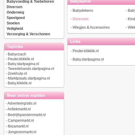
Babykamer
Babyvoeding & Toebehoren
Diversen
-
Babydekens
-
Bab
Onderweg
Speelgoed
-
Diversen
-
Kin
Stoelen
-
Wiegjes & Accessoires
-
Wik
Veiligheid
Verzorging & Verschonen
Links
Toplinks
-
Peuter.klikklik.nl
-
Babycoach
-
Peuter.klikklik.nl
-
Baby.startpagina.nl
-
Baby.startpagina.nl
-
Tweedehands.startpagina.nl
-
Zoekhulp.nl
-
Marktplaats.startpagina.nl
-
Baby.klikklik.nl
Meer online markten
-
Adverteergratis.nl
-
Antiekmarkt.nl
-
Bedrijfspandenmarkt.nl
-
Campermarkt.nl
-
Ibizamarkt.nl
-
Jongerenmarkt.nl