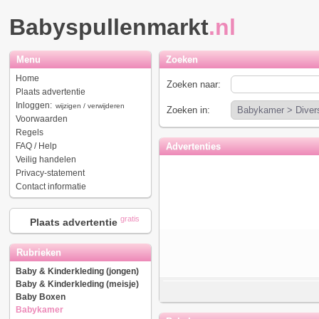
Babyspullenmarkt
.nl
Menu
Zoeken
Home
Zoeken naar:
Plaats advertentie
Inloggen:
wijzigen / verwijderen
Zoeken in:
Voorwaarden
Regels
FAQ / Help
Advertenties
Veilig handelen
Privacy-statement
Contact informatie
gratis
Plaats advertentie
Rubrieken
Baby & Kinderkleding (jongen)
Baby & Kinderkleding (meisje)
Baby Boxen
Babykamer