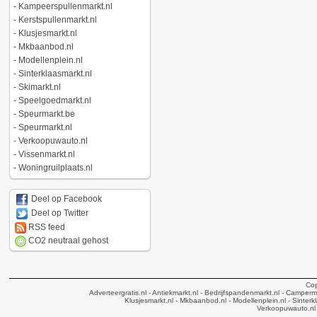
-
Kampeerspullenmarkt.nl
-
Kerstspullenmarkt.nl
-
Klusjesmarkt.nl
-
Mkbaanbod.nl
-
Modellenplein.nl
-
Sinterklaasmarkt.nl
-
Skimarkt.nl
-
Speelgoedmarkt.nl
-
Speurmarkt.be
-
Speurmarkt.nl
-
Verkoopuwauto.nl
-
Vissenmarkt.nl
-
Woningruilplaats.nl
Deel op Facebook
Deel op Twitter
RSS feed
CO2 neutraal gehost
Cop
Adverteergratis.nl
- Antiekmarkt.nl
- Bedrijfspandenmarkt.nl
- Camperma
Klusjesmarkt.nl
- Mkbaanbod.nl
- Modellenplein.nl
- Sinterk
Verkoopuwauto.nl