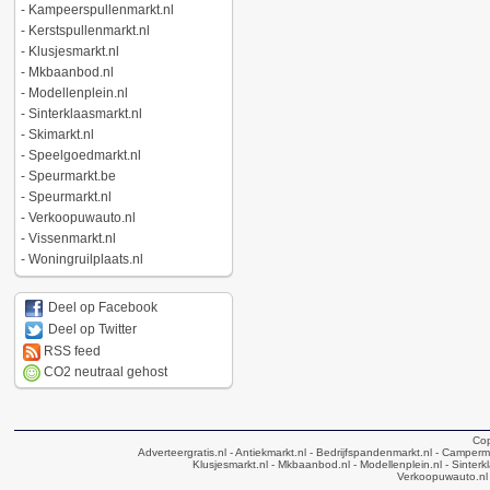
-
Kampeerspullenmarkt.nl
-
Kerstspullenmarkt.nl
-
Klusjesmarkt.nl
-
Mkbaanbod.nl
-
Modellenplein.nl
-
Sinterklaasmarkt.nl
-
Skimarkt.nl
-
Speelgoedmarkt.nl
-
Speurmarkt.be
-
Speurmarkt.nl
-
Verkoopuwauto.nl
-
Vissenmarkt.nl
-
Woningruilplaats.nl
Deel op Facebook
Deel op Twitter
RSS feed
CO2 neutraal gehost
Cop
Adverteergratis.nl
- Antiekmarkt.nl
- Bedrijfspandenmarkt.nl
- Camperma
Klusjesmarkt.nl
- Mkbaanbod.nl
- Modellenplein.nl
- Sinterk
Verkoopuwauto.nl