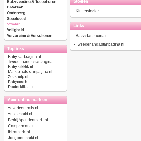
Stoelen
Babyvoeding & Toebehoren
Diversen
-
Kinderstoelen
Onderweg
Speelgoed
Stoelen
Links
Veiligheid
Verzorging & Verschonen
-
Baby.startpagina.nl
-
Tweedehands.startpagina.nl
Toplinks
-
Baby.startpagina.nl
-
Tweedehands.startpagina.nl
-
Baby.klikklik.nl
-
Marktplaats.startpagina.nl
-
Zoekhulp.nl
-
Babycoach
-
Peuter.klikklik.nl
Meer online markten
-
Adverteergratis.nl
-
Antiekmarkt.nl
-
Bedrijfspandenmarkt.nl
-
Campermarkt.nl
-
Ibizamarkt.nl
-
Jongerenmarkt.nl