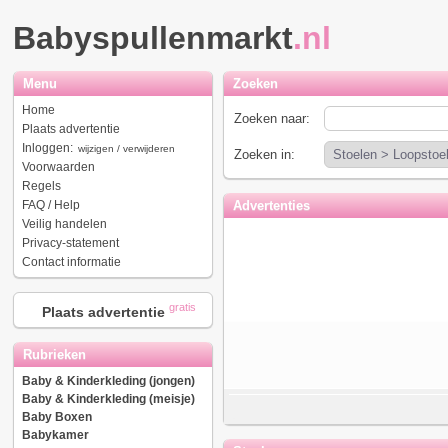
Babyspullenmarkt
.nl
Menu
Zoeken
Home
Zoeken naar:
Plaats advertentie
Inloggen:
wijzigen / verwijderen
Zoeken in:
Voorwaarden
Regels
FAQ / Help
Advertenties
Veilig handelen
Privacy-statement
Contact informatie
gratis
Plaats advertentie
Rubrieken
Baby & Kinderkleding (jongen)
Baby & Kinderkleding (meisje)
Baby Boxen
Babykamer