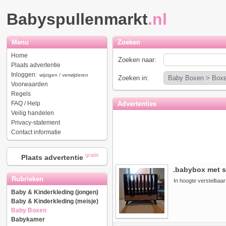
Babyspullenmarkt
.nl
Menu
Zoeken
Home
Zoeken naar:
Plaats advertentie
Inloggen:
wijzigen / verwijderen
Zoeken in:
Voorwaarden
Regels
FAQ / Help
Advertenties
Veilig handelen
Privacy-statement
Contact informatie
gratis
Plaats advertentie
.babybox met s
Rubrieken
In hoogte verstelbaa
Baby & Kinderkleding (jongen)
Baby & Kinderkleding (meisje)
Baby Boxen
Babykamer