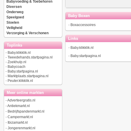
Babyvoeding & Toebehoren
Diversen
Onderweg
Baby Boxen
Speelgoed
Stoelen
-
Boxaccessoires
Veiligheid
Verzorging & Verschonen
Links
Toplinks
-
Baby.klikklik.nl
-
Baby.klikklik.nl
-
Baby.startpagina.nl
-
Tweedehands.startpagina.nl
-
Zoekhulp.nl
-
Babycoach
-
Baby.startpagina.nl
-
Marktplaats.startpagina.nl
-
Peuter.klikklik.nl
Meer online markten
-
Adverteergratis.nl
-
Antiekmarkt.nl
-
Bedrijfspandenmarkt.nl
-
Campermarkt.nl
-
Ibizamarkt.nl
-
Jongerenmarkt.nl