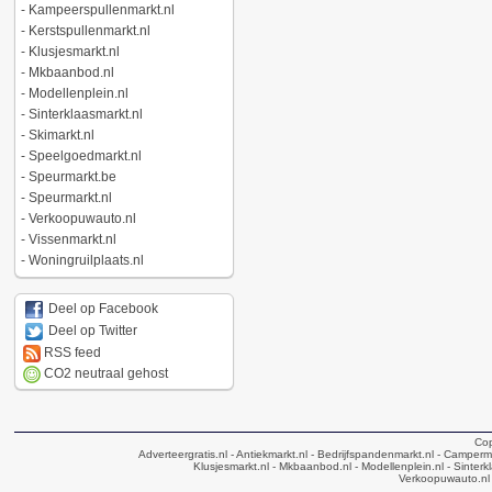
-
Kampeerspullenmarkt.nl
-
Kerstspullenmarkt.nl
-
Klusjesmarkt.nl
-
Mkbaanbod.nl
-
Modellenplein.nl
-
Sinterklaasmarkt.nl
-
Skimarkt.nl
-
Speelgoedmarkt.nl
-
Speurmarkt.be
-
Speurmarkt.nl
-
Verkoopuwauto.nl
-
Vissenmarkt.nl
-
Woningruilplaats.nl
Deel op Facebook
Deel op Twitter
RSS feed
CO2 neutraal gehost
Cop
Adverteergratis.nl
- Antiekmarkt.nl
- Bedrijfspandenmarkt.nl
- Camperma
Klusjesmarkt.nl
- Mkbaanbod.nl
- Modellenplein.nl
- Sinterk
Verkoopuwauto.nl