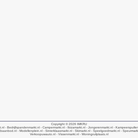
Copyright © 2026
IMKRU
t.nl
- Bedrijfspandenmarkt.nl
- Campermarkt.nl
- Ibizamarkt.nl
- Jongerenmarkt.nl
- Kampeerspullen
baanbod.nl
- Modellenplein.nl
- Sinterklaasmarkt.nl
- Skimarkt.nl
- Speelgoedmarkt.nl
- Speurmark
Verkoopuwauto.nl
- Vissenmarkt.nl
- Woningruilplaats.nl