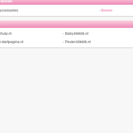
 Boxen
ccessoires
-
Boxen
s
hulp.nl
-
Baby.klikklik.nl
.startpagina.nl
-
Peuter.klikklik.nl