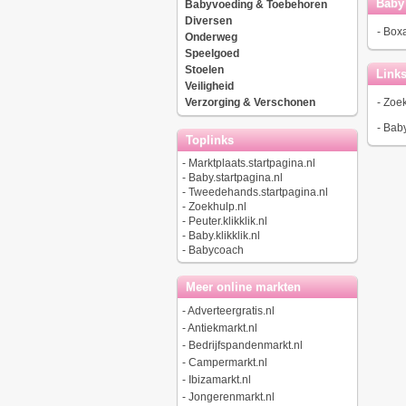
Baby
Babyvoeding & Toebehoren
Diversen
-
Boxa
Onderweg
Speelgoed
Stoelen
Link
Veiligheid
Verzorging & Verschonen
-
Zoek
-
Baby
Toplinks
-
Marktplaats.startpagina.nl
-
Baby.startpagina.nl
-
Tweedehands.startpagina.nl
-
Zoekhulp.nl
-
Peuter.klikklik.nl
-
Baby.klikklik.nl
-
Babycoach
Meer online markten
-
Adverteergratis.nl
-
Antiekmarkt.nl
-
Bedrijfspandenmarkt.nl
-
Campermarkt.nl
-
Ibizamarkt.nl
-
Jongerenmarkt.nl