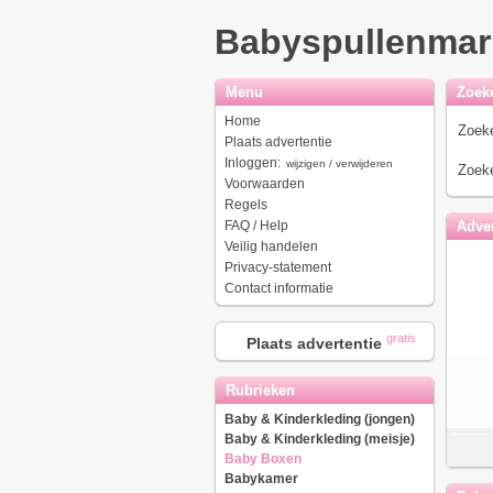
Babyspullenmar
Menu
Zoek
Home
Zoeke
Plaats advertentie
Inloggen:
wijzigen / verwijderen
Zoeke
Voorwaarden
Regels
FAQ / Help
Adver
Veilig handelen
Privacy-statement
Contact informatie
gratis
Plaats advertentie
Rubrieken
Baby & Kinderkleding (jongen)
Baby & Kinderkleding (meisje)
Baby Boxen
Babykamer