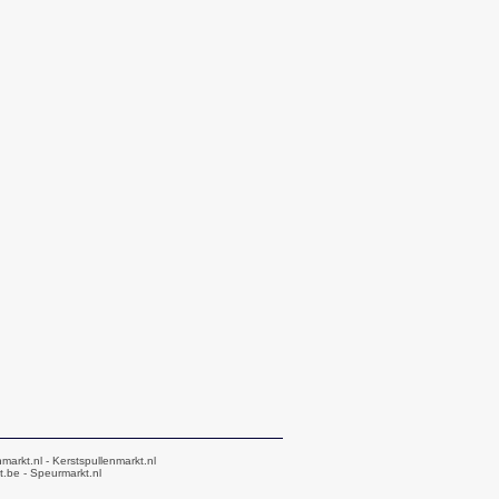
markt.nl
- Kerstspullenmarkt.nl
t.be
- Speurmarkt.nl