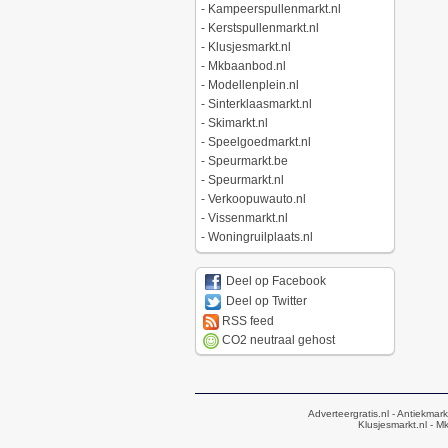
-
Kampeerspullenmarkt.nl
-
Kerstspullenmarkt.nl
-
Klusjesmarkt.nl
-
Mkbaanbod.nl
-
Modellenplein.nl
-
Sinterklaasmarkt.nl
-
Skimarkt.nl
-
Speelgoedmarkt.nl
-
Speurmarkt.be
-
Speurmarkt.nl
-
Verkoopuwauto.nl
-
Vissenmarkt.nl
-
Woningruilplaats.nl
Deel op Facebook
Deel op Twitter
RSS feed
CO2 neutraal gehost
Adverteergratis.nl
- Antiekmark
Klusjesmarkt.nl
- Mk