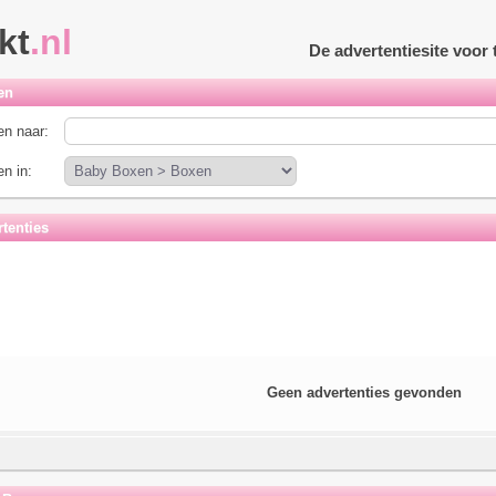
kt
.nl
De advertentiesite voo
en
n naar:
n in:
tenties
Geen advertenties gevonden