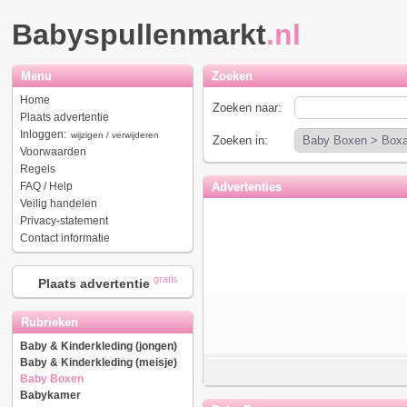
Babyspullenmarkt
.nl
Menu
Zoeken
Home
Zoeken naar:
Plaats advertentie
Inloggen:
wijzigen / verwijderen
Zoeken in:
Voorwaarden
Regels
FAQ / Help
Advertenties
Veilig handelen
Privacy-statement
Contact informatie
gratis
Plaats advertentie
Rubrieken
Baby & Kinderkleding (jongen)
Baby & Kinderkleding (meisje)
Baby Boxen
Babykamer