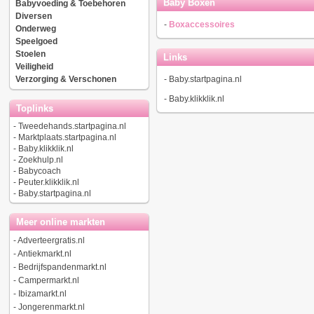
Baby Boxen
Babyvoeding & Toebehoren
Diversen
-
Boxaccessoires
Onderweg
Speelgoed
Stoelen
Links
Veiligheid
Verzorging & Verschonen
-
Baby.startpagina.nl
-
Baby.klikklik.nl
Toplinks
-
Tweedehands.startpagina.nl
-
Marktplaats.startpagina.nl
-
Baby.klikklik.nl
-
Zoekhulp.nl
-
Babycoach
-
Peuter.klikklik.nl
-
Baby.startpagina.nl
Meer online markten
-
Adverteergratis.nl
-
Antiekmarkt.nl
-
Bedrijfspandenmarkt.nl
-
Campermarkt.nl
-
Ibizamarkt.nl
-
Jongerenmarkt.nl