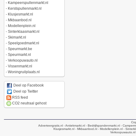
-
Kampeerspullenmarkt.nl
-
Kerstspullenmarkt.nl
-
Klusjesmarkt.nl
-
Mkbaanbod.nl
-
Modellenplein.nl
-
Sinterklaasmarkt.nl
-
Skimarkt.nl
-
Speelgoedmarkt.nl
-
Speurmarkt.be
-
Speurmarkt.nl
-
Verkoopuwauto.nl
-
Vissenmarkt.nl
-
Woningruilplaats.nl
Deel op Facebook
Deel op Twitter
RSS feed
CO2 neutraal gehost
Cop
Adverteergratis.nl
- Antiekmarkt.nl
- Bedrijfspandenmarkt.nl
- Camperma
Klusjesmarkt.nl
- Mkbaanbod.nl
- Modellenplein.nl
- Sinterk
Verkoopuwauto.nl