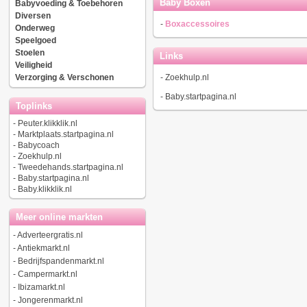
Baby Boxen
Babyvoeding & Toebehoren
Diversen
-
Boxaccessoires
Onderweg
Speelgoed
Stoelen
Links
Veiligheid
Verzorging & Verschonen
-
Zoekhulp.nl
-
Baby.startpagina.nl
Toplinks
-
Peuter.klikklik.nl
-
Marktplaats.startpagina.nl
-
Babycoach
-
Zoekhulp.nl
-
Tweedehands.startpagina.nl
-
Baby.startpagina.nl
-
Baby.klikklik.nl
Meer online markten
-
Adverteergratis.nl
-
Antiekmarkt.nl
-
Bedrijfspandenmarkt.nl
-
Campermarkt.nl
-
Ibizamarkt.nl
-
Jongerenmarkt.nl