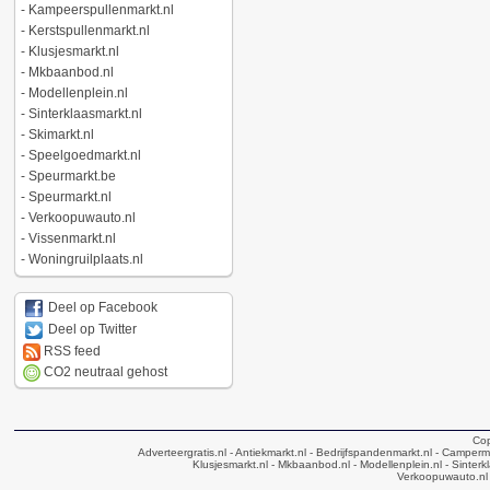
-
Kampeerspullenmarkt.nl
-
Kerstspullenmarkt.nl
-
Klusjesmarkt.nl
-
Mkbaanbod.nl
-
Modellenplein.nl
-
Sinterklaasmarkt.nl
-
Skimarkt.nl
-
Speelgoedmarkt.nl
-
Speurmarkt.be
-
Speurmarkt.nl
-
Verkoopuwauto.nl
-
Vissenmarkt.nl
-
Woningruilplaats.nl
Deel op Facebook
Deel op Twitter
RSS feed
CO2 neutraal gehost
Cop
Adverteergratis.nl
- Antiekmarkt.nl
- Bedrijfspandenmarkt.nl
- Camperma
Klusjesmarkt.nl
- Mkbaanbod.nl
- Modellenplein.nl
- Sinterk
Verkoopuwauto.nl