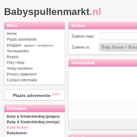
Babyspullenmarkt
.nl
Menu
Zoeken
Home
Zoeken naar:
Plaats advertentie
Inloggen:
wijzigen / verwijderen
Zoeken in:
Voorwaarden
Regels
FAQ / Help
Advertenties
Veilig handelen
Privacy-statement
Contact informatie
gratis
Plaats advertentie
Rubrieken
Baby & Kinderkleding (jongen)
Baby & Kinderkleding (meisje)
Baby Boxen
Babykamer