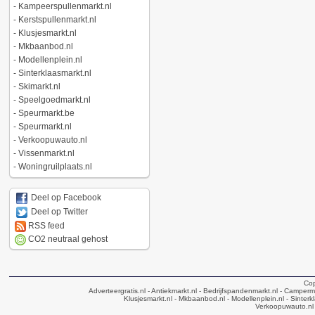
-
Kampeerspullenmarkt.nl
-
Kerstspullenmarkt.nl
-
Klusjesmarkt.nl
-
Mkbaanbod.nl
-
Modellenplein.nl
-
Sinterklaasmarkt.nl
-
Skimarkt.nl
-
Speelgoedmarkt.nl
-
Speurmarkt.be
-
Speurmarkt.nl
-
Verkoopuwauto.nl
-
Vissenmarkt.nl
-
Woningruilplaats.nl
Deel op Facebook
Deel op Twitter
RSS feed
CO2 neutraal gehost
Cop
Adverteergratis.nl
- Antiekmarkt.nl
- Bedrijfspandenmarkt.nl
- Camperma
Klusjesmarkt.nl
- Mkbaanbod.nl
- Modellenplein.nl
- Sinterk
Verkoopuwauto.nl