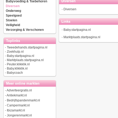
Diversen
Babyvoeding & Toebehoren
Diversen
-
Diversen
Onderweg
Speelgoed
Stoelen
Links
Veiligheid
Verzorging & Verschonen
-
Baby.startpagina.nl
-
Marktplaats.startpagina.nl
Toplinks
-
Tweedehands.startpagina.nl
-
Zoekhulp.nl
-
Baby.startpagina.nl
-
Marktplaats.startpagina.nl
-
Peuter.klikklik.nl
-
Baby.klikklik.nl
-
Babycoach
Meer online markten
-
Adverteergratis.nl
-
Antiekmarkt.nl
-
Bedrijfspandenmarkt.nl
-
Campermarkt.nl
-
Ibizamarkt.nl
-
Jongerenmarkt.nl