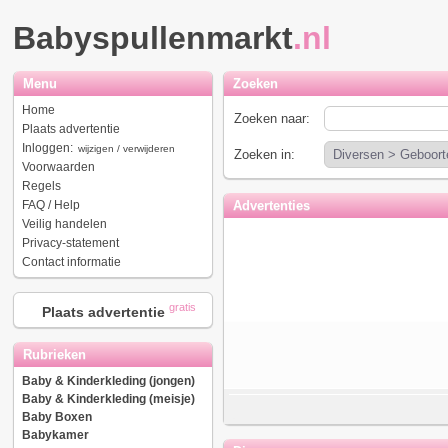
Babyspullenmarkt
.nl
Menu
Zoeken
Home
Zoeken naar:
Plaats advertentie
Inloggen:
wijzigen / verwijderen
Zoeken in:
Voorwaarden
Regels
FAQ / Help
Advertenties
Veilig handelen
Privacy-statement
Contact informatie
gratis
Plaats advertentie
Rubrieken
Baby & Kinderkleding (jongen)
Baby & Kinderkleding (meisje)
Baby Boxen
Babykamer