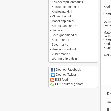
-
Kampeerspullenmarkt.nl
Kledi
-
Kerstspullenmarkt.nl
-
Klusjesmarkt.nl
Commo
-
Mkbaanbod.nl
-
Modellenplein.nl
De me
niet 
-
Sinterklaasmarkt.nl
-
Skimarkt.nl
Mate
-
Speelgoedmarkt.nl
Ledik
Comm
-
Speurmarkt.be
Kledi
-
Speurmarkt.nl
Plank
-
Verkoopuwauto.nl
-
Vissenmarkt.nl
Welli
-
Woningruilplaats.nl
Deel op Facebook
Deel op Twitter
RSS feed
CO2 neutraal gehost
Re
Uw
E-