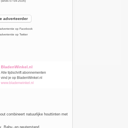
x
(sinds 07-04-2026)
e adverteerder
advertentie op Facebook
dvertentie op Twitter
BladenWinkel.nl
Alle tijdschrift abonnementen
vind je op BladenWinkel.nl
www.bladenwinkel.nl
ut combineert natuurlijke houttinten met
jk. Baby- en peuterstand