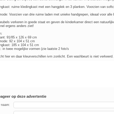
ngkast: ruime kledingkast met een hangplek en 3 planken. Voorzien van soft
de: Voorzien van drie ruime laden met unieke handgrepen, ideaal voor alle
ubels verkeren in goede staat en geven de kinderkamer direct een natuurlijke,
snel ergens anders ziet!
n:
ant: 91/85 x 126 x 69 cm
ode: 92 x 104 x 51 cm
ngkast: 185 x 104 x 51 cm
: in twee mogelijke vormen (zie laatste 2 foto's
cht hier en daar kleurverschillen ivm zonlicht. Een washbeurt is niet verkeerd.
ageer op deze advertentie
 naam: