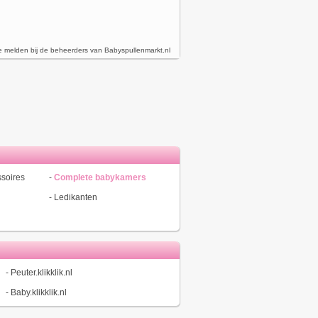
e melden bij de beheerders van Babyspullenmarkt.nl
soires
-
Complete babykamers
-
Ledikanten
-
Peuter.klikklik.nl
-
Baby.klikklik.nl