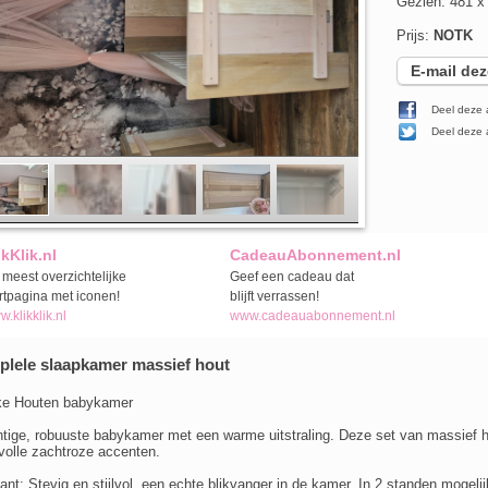
Gezien: 481 
Prijs:
NOTK
E-mail dez
Deel deze 
Deel deze a
ikKlik.nl
CadeauAbonnement.nl
meest overzichtelijke
Geef een cadeau dat
rtpagina met iconen!
blijft verrassen!
.klikklik.nl
www.cadeauabonnement.nl
lele slaapkamer massief hout
ke Houten babykamer
tige, robuuste babykamer met een warme uitstraling. Deze set van massief ho
volle zachtroze accenten.
ant: Stevig en stijlvol, een echte blikvanger in de kamer. In 2 standen mogeli