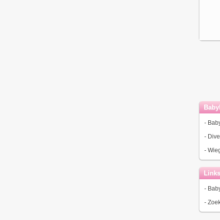
Baby
-
Bab
-
Dive
-
Wieg
Link
-
Baby
-
Zoek