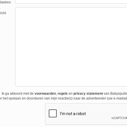
ladres:
w
icht:
Ik ga akkoord met de
voorwaarden
,
regels
en
privacy statement
van Babyspulle
r het opslaan en doorsturen van mijn reactie(s) naar de adverteerder (uw e-mailad