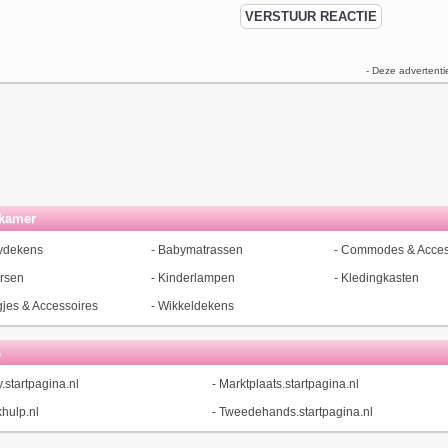
- Deze advertenti
kamer
ydekens
-
Babymatrassen
-
Commodes & Acces
rsen
-
Kinderlampen
-
Kledingkasten
jes & Accessoires
-
Wikkeldekens
s
.startpagina.nl
-
Marktplaats.startpagina.nl
hulp.nl
-
Tweedehands.startpagina.nl