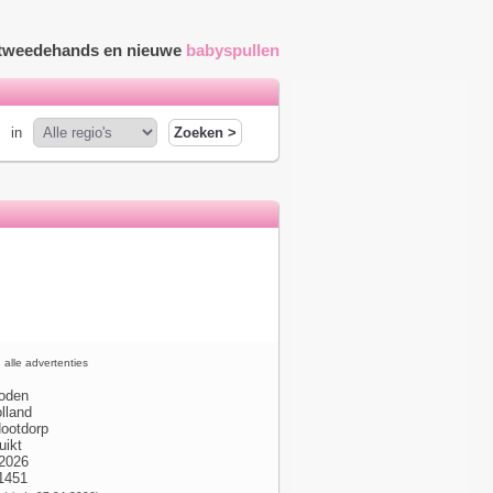
r tweedehands en nieuwe
babyspullen
in
alle advertenties
oden
lland
ootdorp
uikt
2026
01451