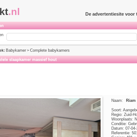
kt
.nl
De advertentiesite voo
en
en
Babykamer
Complete babykamers
ek:
>
ele slaapkamer massief hout
Naam:
Riam
Soort: Aangeb
Regio: Zuid-Ho
Woonplaats: N
Conditie: Gebr
Datum: 07-04-
Referentie: 5