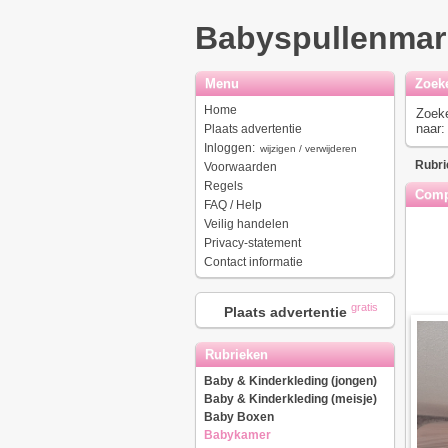
Babyspullenmar
Menu
Zoek
Home
Zoek
naar:
Plaats advertentie
Inloggen:
wijzigen / verwijderen
Rubri
Voorwaarden
Regels
Compl
FAQ / Help
Veilig handelen
Privacy-statement
Contact informatie
gratis
Plaats advertentie
Rubrieken
Baby & Kinderkleding (jongen)
Baby & Kinderkleding (meisje)
Baby Boxen
Babykamer