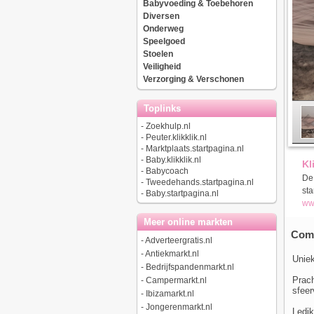
Babyvoeding & Toebehoren
Diversen
Onderweg
Speelgoed
Stoelen
Veiligheid
Verzorging & Verschonen
Toplinks
-
Zoekhulp.nl
-
Peuter.klikklik.nl
-
Marktplaats.startpagina.nl
-
Baby.klikklik.nl
Kl
-
Babycoach
De 
-
Tweedehands.startpagina.nl
sta
-
Baby.startpagina.nl
www
Meer online markten
Comp
-
Adverteergratis.nl
-
Antiekmarkt.nl
Unie
-
Bedrijfspandenmarkt.nl
Prach
-
Campermarkt.nl
sfeer
-
Ibizamarkt.nl
-
Jongerenmarkt.nl
Ledik