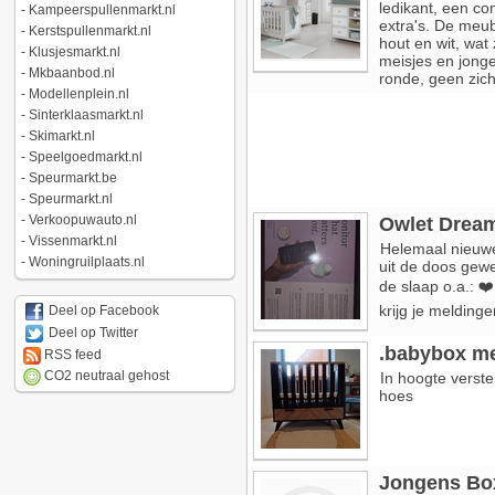
ledikant, een c
-
Kampeerspullenmarkt.nl
extra's. De meub
-
Kerstspullenmarkt.nl
hout en wit, wat 
-
Klusjesmarkt.nl
meisjes en jonge
-
Mkbaanbod.nl
ronde, geen zicht
-
Modellenplein.nl
-
Sinterklaasmarkt.nl
-
Skimarkt.nl
-
Speelgoedmarkt.nl
-
Speurmarkt.be
-
Speurmarkt.nl
-
Verkoopuwauto.nl
Owlet Drea
-
Vissenmarkt.nl
Helemaal nieuwe 
-
Woningruilplaats.nl
uit de doos gew
de slaap o.a.: ❤
krijg je meldinge
Deel op Facebook
Deel op Twitter
.babybox me
RSS feed
CO2 neutraal gehost
In hoogte verst
hoes
Jongens Bo