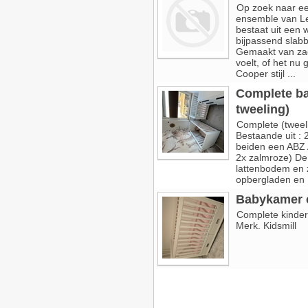
Op zoek naar een
ensemble van Lee
bestaat uit een 
bijpassend slabb
Gemaakt van zac
voelt, of het nu
Cooper stijl ...
Complete ba
tweeling)
Complete (tweel
Bestaande uit :
beiden een ABZ A
2x zalmroze) De 
lattenbodem en z
opbergladen en 1
Babykamer 
Complete kinderk
Merk. Kidsmill