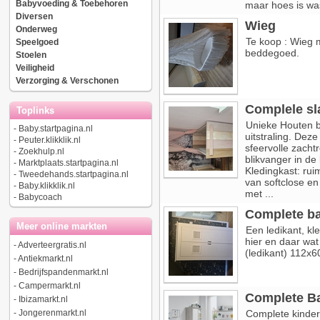
Babyvoeding & Toebehoren
maar hoes is wa
Diversen
Wieg
Onderweg
Te koop : Wieg 
Speelgoed
beddegoed.
Stoelen
Veiligheid
Verzorging & Verschonen
Complele sl
Toplinks
Unieke Houten 
-
Baby.startpagina.nl
uitstraling. Dez
-
Peuter.klikklik.nl
sfeervolle zachtr
-
Zoekhulp.nl
blikvanger in de
-
Marktplaats.startpagina.nl
Kledingkast: rui
-
Tweedehands.startpagina.nl
van softclose e
-
Baby.klikklik.nl
met ...
-
Babycoach
Complete b
Meer online markten
Een ledikant, kl
hier en daar wa
-
Adverteergratis.nl
(ledikant) 112x
-
Antiekmarkt.nl
-
Bedrijfspandenmarkt.nl
-
Campermarkt.nl
Complete B
-
Ibizamarkt.nl
-
Jongerenmarkt.nl
Complete kinderk