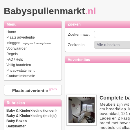
Babyspullenmarkt
.nl
Menu
Zoeken
Home
Zoeken naar:
Plaats advertentie
Inloggen:
wijzigen / verwijderen
Zoeken in:
Voorwaarden
Regels
FAQ / Help
Advertenties
Veilig handelen
Privacy-statement
Contact informatie
gratis
Plaats advertentie
Complete b
Rubrieken
Meubels zijn wit
cm breed/diep. 
Baby & Kinderkleding (jongen)
bovenblad, 121 
Baby & Kinderkleding (meisje)
Lades en 2 kast
Baby Boxen
breed met bovenb
Babykamer
meubels uit elka