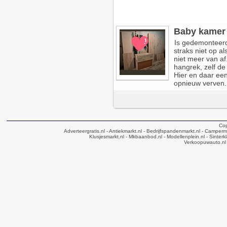
Baby kamer 
Is gedemonteerd
straks niet op al
niet meer van af
hangrek, zelf d
Hier en daar een
opnieuw verven. 
Cop
Adverteergratis.nl
- Antiekmarkt.nl
- Bedrijfspandenmarkt.nl
- Camperma
Klusjesmarkt.nl
- Mkbaanbod.nl
- Modellenplein.nl
- Sinterk
Verkoopuwauto.nl